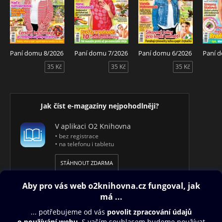
Paní domu 8/2026
Paní domu 7/2026
Paní domu 6/2026
Paní 
35 Kč
35 Kč
35 Kč
Jak číst e-magazíny nejpohodlněji?
V aplikaci O2 Knihovna
• bez registrace
• na telefonu i tabletu
STÁHNOUT ZDARMA