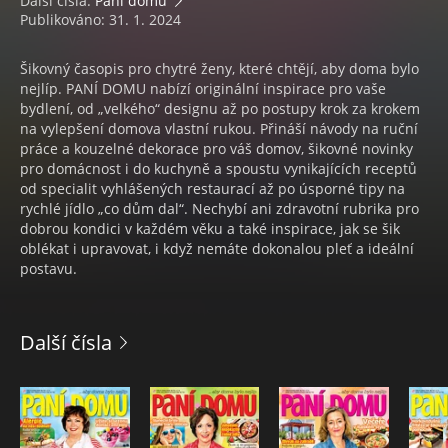
Další čísla:
Paní domu
Publikováno: 31. 1. 2024
Šikovný časopis pro chytré ženy, které chtějí, aby doma bylo
nejlíp. PANÍ DOMU nabízí originální inspirace pro vaše
bydlení, od „velkého“ designu až po postupy krok za krokem
na vylepšení domova vlastní rukou. Přináší návody na ruční
práce a kouzelné dekorace pro váš domov, šikovné novinky
pro domácnost i do kuchyně a spoustu vynikajících receptů
od specialit vyhlášených restaurací až po úsporné tipy na
rychlé jídlo „co dům dal“. Nechybí ani zdravotní rubrika pro
dobrou kondici v každém věku a také inspirace, jak se šik
oblékat i upravovat, i když nemáte dokonalou pleť a ideální
postavu.
Další čísla