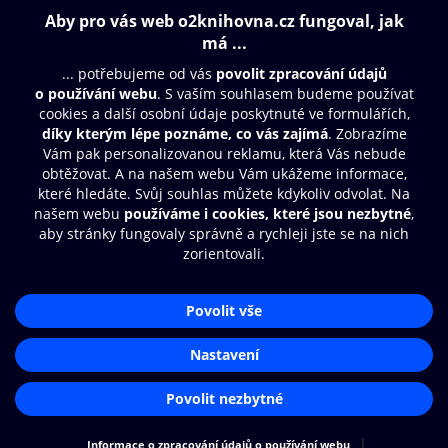
Obsah ke stažení
Moje O2 Knihovna
Další zábava
© O2 Czech Republic a.s.
Nákupní řád
Přístupnost
Aplikace O2 Knihovna
Zásady zpracování osobních údajů
Čti a poslouchej své e-knihy a
Cookies
audioknihy rychleji a pohodlněji.
Nastavení cookies
STÁHNOUT