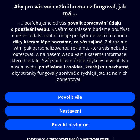
Obsah ke stažení
Moje O2 Knihovna
Další zábava
© O2 Czech Republic a.s.
Nákupní řád
Přístupnost
Aplikace O2 Knihovna
Zásady zpracování osobních údajů
Čti a poslouchej své e-knihy a
Cookies
audioknihy rychleji a pohodlněji.
Nastavení cookies
STÁHNOUT