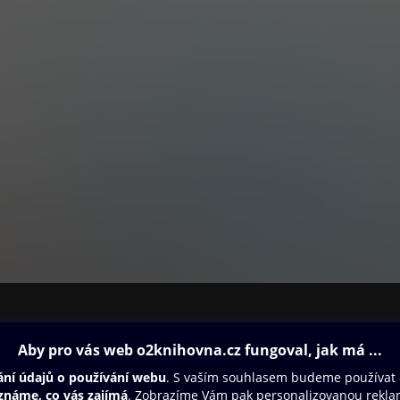
ovna
Další zábava
Oneplay
Oneplay Originály