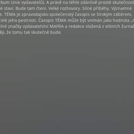
kum Unie vydavatelů). A právě na téhle zdánlivě prosté skutečnost
 staví. Bude tam čtení. Velké rozhovory. Silné příběhy. Významné
e. TÉMA je zpravodajsko-společenský časopis se širokým záběrem,
v celé jeho pestrosti. Časopis TÉMA může být vnímán jako hodnota
 silné značky vydavatelství MAFRA a redakce složená z elitních žurnal
ěji, že tomu tak skutečně bude.