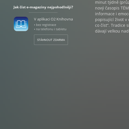
minut týdně (průz
Jak číst e-magazíny nejpohodlněji?
nový časopis TÉMA
informace i emoc
V aplikaci O2 Knihovna
popisující život 
• bez registrace
co číst“. Tradice
• na telefonu i tabletu
dávají velkou nad
STÁHNOUT ZDARMA