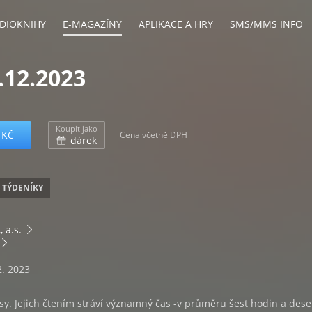
DIOKNIHY
E-MAGAZÍNY
APLIKACE A HRY
SMS/MMS INFO
.12.2023
Koupit jako
 KČ
Cena včetně DPH
dárek
TÝDENÍKY
 a.s.
2. 2023
isy. Jejich čtením stráví významný čas -v průměru šest hodin a dese