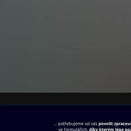
Obsah ke stažení
Moje O2 Knih
Uvítací melodie
Přihlásit se
Aplikace a hry
E-knihy
Dárkový poukaz
SMS/MMS Info