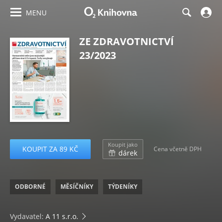
MENU
ZE ZDRAVOTNICTVÍ
23/2023
Koupit jako
KOUPIT ZA 89 KČ
Cena včetně DPH
dárek
ODBORNÉ
MĚSÍČNÍKY
TÝDENÍKY
Vydavatel:
A 11 s.r.o.