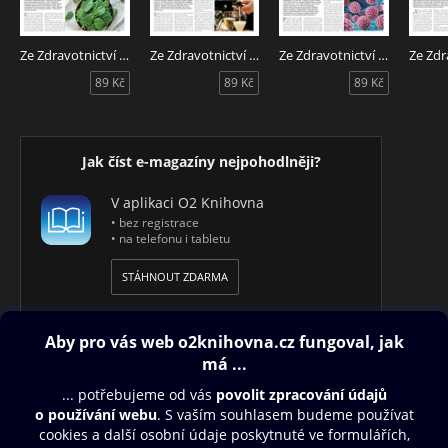
Ze Zdravotnictví 7/2026
Ze Zdravotnictví 6/2026
Ze Zdravotnictví 5/2026
89 Kč
89 Kč
89 Kč
Jak číst e-magazíny nejpohodlněji?
V aplikaci O2 Knihovna
• bez registrace
• na telefonu i tabletu
STÁHNOUT ZDARMA
Obsah ke stažení
Moje O2 Knihovna