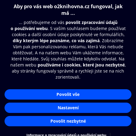
Obsah ke stažení
Moje O2 Knihovna
Další zábava
© O2 Czech Republic a.s.
Nákupní řád
Přístupnost
Aplikace O2 Knihovna
Zásady zpracování osobních údajů
Čti a poslouchej své e-knihy a
Cookies
audioknihy rychleji a pohodlněji.
Nastavení cookies
STÁHNOUT