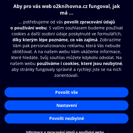
Obsah ke stažení
Moje O2 Knihovna
Další zábava
© O2 Czech Republic a.s.
Nákupní řád
Přístupnost
Aplikace O2 Knihovna
Zásady zpracování osobních údajů
Čti a poslouchej své e-knihy a
Cookies
audioknihy rychleji a pohodlněji.
Nastavení cookies
STÁHNOUT