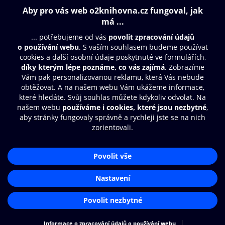
Obsah ke stažení
Moje O2 Knihovna
Další zábava
© O2 Czech Republic a.s.
Nákupní řád
Přístupnost
Aplikace O2 Knihovna
Zásady zpracování osobních údajů
Čti a poslouchej své e-knihy a
Cookies
audioknihy rychleji a pohodlněji.
Nastavení cookies
STÁHNOUT