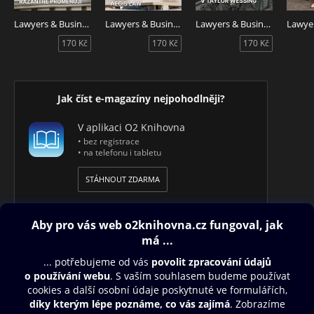
Lawyers & Business 6/2024
Lawyers & Business 5/2024
Lawyers & Business 3/2024
170 Kč
170 Kč
170 Kč
Jak číst e-magazíny nejpohodlněji?
V aplikaci O2 Knihovna
• bez registrace
• na telefonu i tabletu
STÁHNOUT ZDARMA
Obsah ke stažení
Moje O2 Knihovna