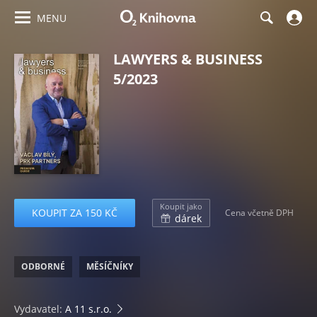
MENU
LAWYERS & BUSINESS
5/2023
Koupit jako
KOUPIT ZA 150 KČ
Cena včetně DPH
dárek
ODBORNÉ
MĚSÍČNÍKY
Vydavatel:
A 11 s.r.o.