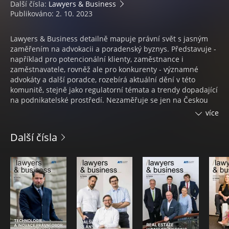
Další čísla:
Lawyers & Business
Publikováno: 2. 10. 2023
Lawyers & Business detailně mapuje právní svět s jasným
zaměřením na advokacii a poradenský byznys. Představuje -
například pro potencionální klienty, zaměstnance i
zaměstnavatele, rovněž ale pro konkurenty - významné
advokáty a další poradce, rozebírá aktuální dění v této
komunitě, stejně jako regulatorní témata a trendy dopadající
na podnikatelské prostředí. Nezaměřuje se jen na Českou
republiku, pravidelně přináší i pohled na Slovensko a
více
příležitostně rovněž do dalších zemí. Na tvorbě obsahu se
přímo podílejí experti a praktici, stejné jako významné
Další čísla
právní instituce, do jejichž činnosti pak čtenáři přímo
nahlížejí prostřednictvím specializovaných rubrik. Zaměřuje
se ale rovněž na pohled opačný, pohled byznysu na
poradenský sektor a regulaci.