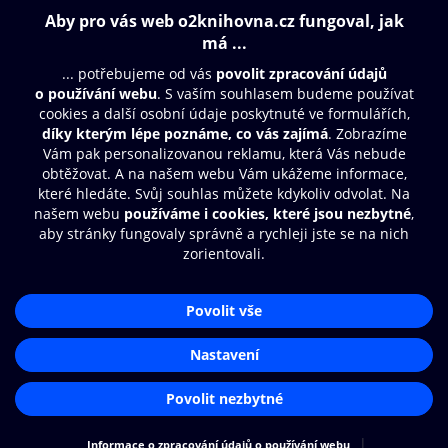
Obsah ke stažení
Moje O2 Knihovna
Další zábava
© O2 Czech Republic a.s.
Nákupní řád
Přístupnost
Aplikace O2 Knihovna
Zásady zpracování osobních údajů
Čti a poslouchej své e-knihy a
Cookies
audioknihy rychleji a pohodlněji.
Nastavení cookies
STÁHNOUT