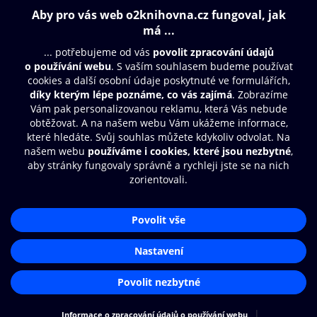
Obsah ke stažení
Moje O2 Knihovna
Další zábava
© O2 Czech Republic a.s.
Nákupní řád
Přístupnost
Aplikace O2 Knihovna
Zásady zpracování osobních údajů
Čti a poslouchej své e-knihy a
Cookies
audioknihy rychleji a pohodlněji.
Nastavení cookies
STÁHNOUT