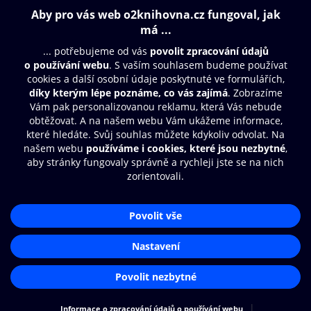
Obsah ke stažení
Moje O2 Knihovna
Další zábava
© O2 Czech Republic a.s.
Nákupní řád
Přístupnost
Aplikace O2 Knihovna
Zásady zpracování osobních údajů
Čti a poslouchej své e-knihy a
Cookies
audioknihy rychleji a pohodlněji.
Nastavení cookies
STÁHNOUT