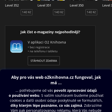
Level 352
Level 351
Level 350
Level 
140 Kč
140 Kč
140 Kč
Jak číst e-magazíny nejpohodlněji?
V aplikaci O2 Knihovna
• bez registrace
• na telefonu i tabletu
STÁHNOUT ZDARMA
Obsah ke stažení
Moje O2 Knihovna