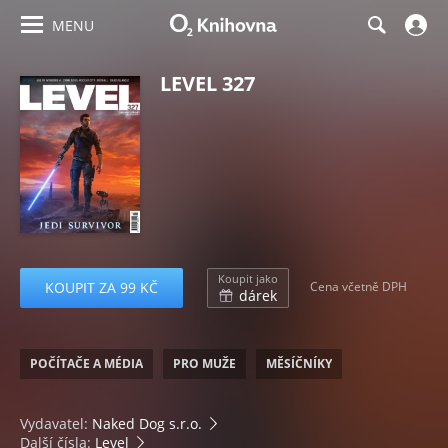
MENU
LEVEL 327
Koupit jako
KOUPIT ZA 99 KČ
Cena včetně DPH
dárek
POČÍTAČE A MÉDIA
PRO MUŽE
MĚSÍČNÍKY
Vydavatel:
Naked Dog s.r.o.
Další čísla:
Level