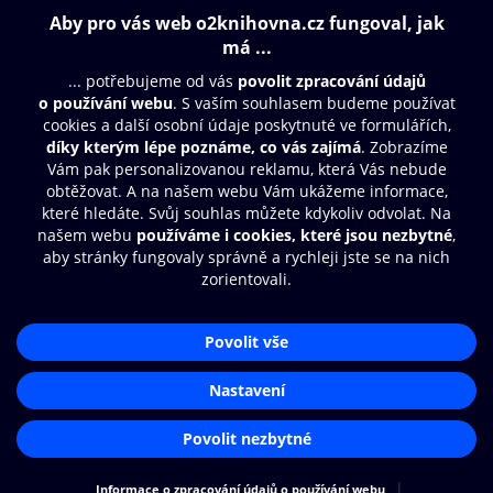
Obsah ke stažení
Moje O2 Knihovna
Další zábava
© O2 Czech Republic a.s.
Nákupní řád
Přístupnost
Aplikace O2 Knihovna
Zásady zpracování osobních údajů
Čti a poslouchej své e-knihy a
Cookies
audioknihy rychleji a pohodlněji.
Nastavení cookies
STÁHNOUT