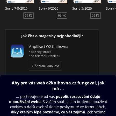
Zrzavej svět, Fámyzdat, Ohlédnutí za vtipy z minulých let,
Hrdýho okýnko, Křeslo pro hosta, soutěž a přehled
Sorry 7-8/2026
Sorry 6/2026
Sorry 5/2026
Sorry 
kulturních akcí.
69 Kč
69 Kč
69 Kč
Jak číst e-magazíny nejpohodlněji?
V aplikaci O2 Knihovna
• bez registrace
• na telefonu i tabletu
STÁHNOUT ZDARMA
Obsah ke stažení
Moje O2 Knihovna