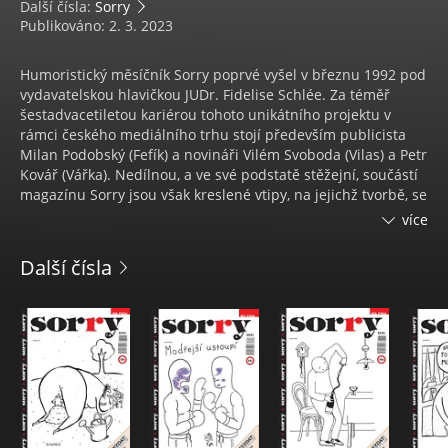
Další čísla:
Sorry
Publikováno: 2. 3. 2023
Humoristický měsíčník Sorry poprvé vyšel v březnu 1992 pod
vydavatelskou hlavičkou JUDr. Fidelise Schlée. Za téměř
šestadvacetiletou kariérou tohoto unikátního projektu v
rámci českého mediálního trhu stojí především publicista
Milan Podobský (Fefík) a novináři Vilém Svoboda (Vilas) a Petr
Kovář (Vářka). Nedílnou, a ve své podstatě stěžejní, součástí
magazínu Sorry jsou však kreslené vtipy, na jejichž tvorbě, se
za celou dobu existence magazínu, podílely mimo jiné
více
takové osobnosti české karikatury, jakými byli a jsou
například Michal Hrdý, Petr Urban, Marek Douša, Radovan
Další čísla
Rakus, Marek Setíkovský, Jiří Koštýř, Eja Kulovaný, Karel Klos
a další. Za tištěným vzkříšením titulu Sorry stojí fakticky
vydavatelství A 11. Titul, který jeho autoři po ukončení
spolupráce s dr. Schlée v lednu 2014 byli nuceni přesunout
na internet, se vydavatelství A 11 rozhodlo opět vrátit do
papírové podoby a od 1. dubna 2015 je opět k dostání v
trafikách a ve schránkách předplatitelů. K pravidelnému
obsahu titulu patří kromě originálních kreslených vtipů také
pravidelné rubriky Velká soutěž, Zprávy z horší společnosti,