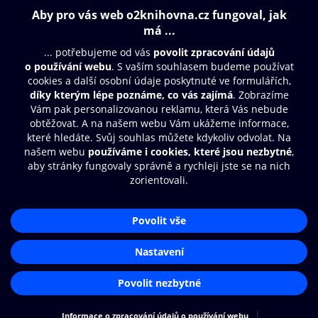
Obsah ke stažení
Moje O2 Knihovna
Další zábava
© O2 Czech Republic a.s.
Nákupní řád
Přístupnost
Aplikace O2 Knihovna
Zásady zpracování osobních údajů
Čti a poslouchej své e-knihy a
Cookies
audioknihy rychleji a pohodlněji.
Nastavení cookies
STÁHNOUT