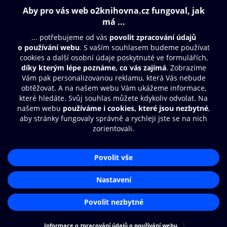
Obsah ke stažení
Moje O2 Knihovna
Další zábava
© O2 Czech Republic a.s.
Nákupní řád
Přístupnost
Aplikace O2 Knihovna
Zásady zpracování osobních údajů
Čti a poslouchej své e-knihy a
Cookies
audioknihy rychleji a pohodlněji.
Nastavení cookies
STÁHNOUT