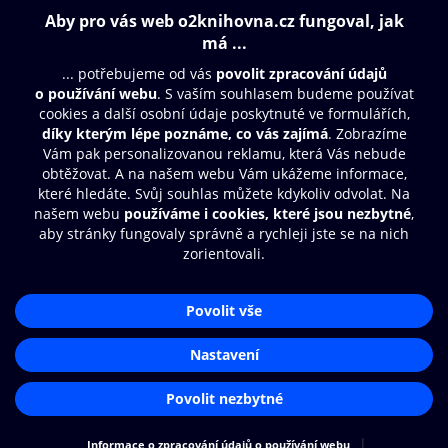
Obsah ke stažení
Moje O2 Knihovna
Další zábava
© O2 Czech Republic a.s.
Nákupní řád
Přístupnost
Aplikace O2 Knihovna
Zásady zpracování osobních údajů
Čti a poslouchej své e-knihy a
Cookies
audioknihy rychleji a pohodlněji.
Nastavení cookies
STÁHNOUT