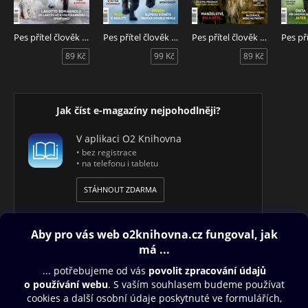
Pes přítel člověk 8/2026
Pes přítel člověk 7/2026
Pes přítel člověk 6/2026
89 Kč
99 Kč
89 Kč
Jak číst e-magazíny nejpohodlněji?
V aplikaci O2 Knihovna
• bez registrace
• na telefonu i tabletu
STÁHNOUT ZDARMA
Obsah ke stažení
Moje O2 Knihovna