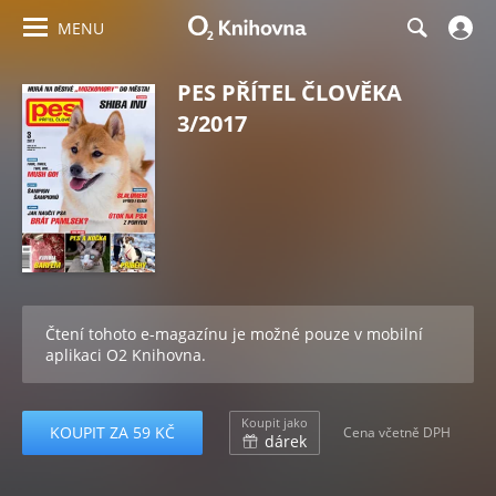
MENU
PES PŘÍTEL ČLOVĚKA
3/2017
Čtení tohoto e-magazínu je možné pouze v mobilní
aplikaci O2 Knihovna.
Koupit jako
KOUPIT ZA 59 KČ
Cena včetně DPH
dárek