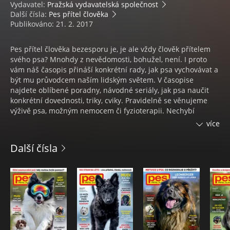
Vydavatel:
Pražská vydavatelská společnost
Další čísla:
Pes přítel člověka
Publikováno: 21. 2. 2017
Pes přítel člověka bezesporu je, je ale vždy člověk přítelem
svého psa? Mnohdy z nevědomosti, bohužel, není. I proto
vám náš časopis přináší konkrétní rady, jak psa vychovávat a
být mu průvodcem naším lidským světem. V časopise
najdete oblíbené poradny, návodné seriály, jak psa naučit
konkrétní dovednosti, triky, cviky. Pravidelně se věnujeme
výživě psa, možným nemocem či fyzioterapii. Nechybí
prezentace psích plemen, a to ani těch neznámých či
více
dodnes pracujících po boku člověka. Agility, klasický výcvik,
dogfrisbee, lovecký či záchranářský výcvik a další aktivity,
Další čísla
sporty určené pro psí parťáky a jejich majitele mají u nás své
pevné místo, stejně jako reportáže z nich. Rozhovory se
zajímavými lidmi, skutečné příběhy psů a jejich majitelů, tipy
na výlety… Mít psa je velké štěstí a být mu dobrým parťákem,
průvodcem by mělo být povinností každého zodpovědného
majitele. Rádi vám v tom pomáháme každý měsíc už od roku
1954.