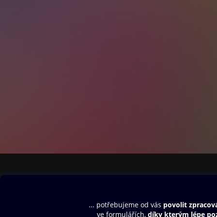
Obsah ke stažení
Moje O2 Knih
Uvítací melodie
Přihlásit se
Aplikace a hry
E-knihy
Dárkový poukaz
SMS/MMS Info