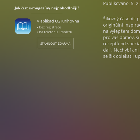
Publikováno: 5. 2
Jak číst e-magazíny nejpohodlněji?
Šikovný časopis p
V aplikaci O2 Knihovna
originální inspir
• bez registrace
na vylepšení domo
• na telefonu i tabletu
pro váš domov, ši
receptů od specia
STÁHNOUT ZDARMA
dal“. Nechybí ani
se šik oblékat i 