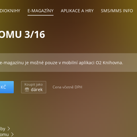
DIOKNIHY
E-MAGAZÍNY
APLIKACE A HRY
SMS/MMS INFO
OMU 3/16
 e-magazínu je možné pouze v mobilní aplikaci O2 Knihovna.
Koupit jako
 KČ
Cena včetně DPH
dárek
bby
domu