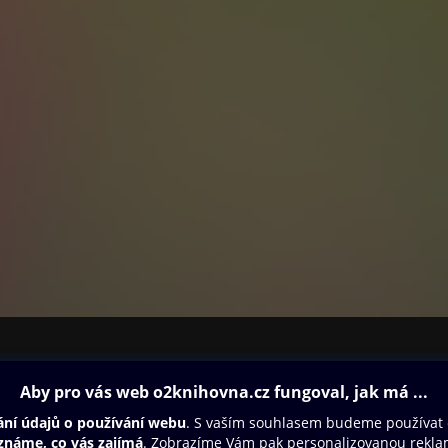
ovna
Další zábava
Oneplay
Oneplay Originály