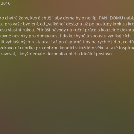
. 2016
ro chytré ženy, které chtějí, aby doma bylo nejlíp. PANÍ DOMU nabí
ace pro vaše bydlení, od „velkého“ designu až po postupy krok za k
va vlastní rukou. Přináší návody na ruční práce a kouzelné dekor
kovné novinky pro domácnost i do kuchyně a spoustu vynikajících
lit vyhlášených restaurací až po úsporné tipy na rychlé jídlo „co d
 zdravotní rubrika pro dobrou kondici v každém věku a také inspirac
upravovat, i když nemáte dokonalou pleť a ideální postavu.