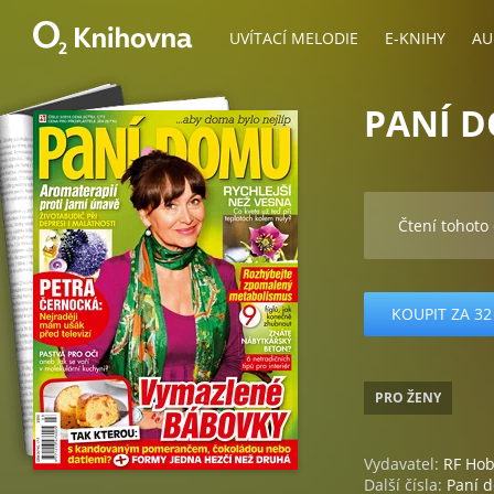
UVÍTACÍ MELODIE
E-KNIHY
AU
PANÍ D
Čtení tohoto
KOUPIT ZA 32
PRO ŽENY
Vydavatel:
RF Ho
Další čísla:
Paní 