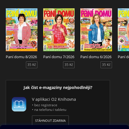
Paní domu 8/2026
Paní domu 7/2026
Paní domu 6/2026
Paní 
35 Kč
35 Kč
35 Kč
Jak číst e-magazíny nejpohodlněji?
V aplikaci O2 Knihovna
• bez registrace
• na telefonu i tabletu
STÁHNOUT ZDARMA