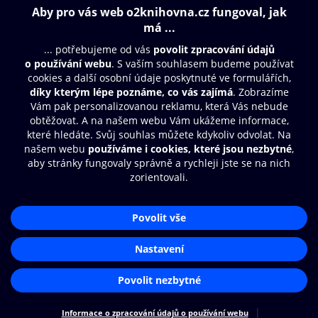
Obsah ke stažení
Moje O2 Knihovna
Další zábava
© O2 Czech Republic a.s.
Nákupní řád
Aplikace O2 Knihovna
Přístupnost
Zásady zpracování osobních údajů
Čti a poslouchej své e-knihy a
audioknihy rychleji a pohodlněji.
Cookies
Nastavení cookies
STÁHNOUT