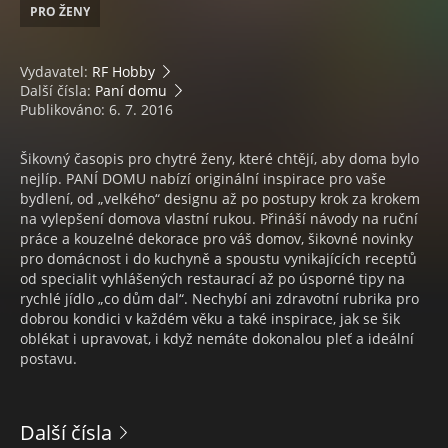
PRO ŽENY
Vydavatel:
RF Hobby
Další čísla:
Paní domu
Publikováno: 6. 7. 2016
Šikovný časopis pro chytré ženy, které chtějí, aby doma bylo
nejlíp. PANÍ DOMU nabízí originální inspirace pro vaše
bydlení, od „velkého“ designu až po postupy krok za krokem
na vylepšení domova vlastní rukou. Přináší návody na ruční
práce a kouzelné dekorace pro váš domov, šikovné novinky
pro domácnost i do kuchyně a spoustu vynikajících receptů
od specialit vyhlášených restaurací až po úsporné tipy na
rychlé jídlo „co dům dal“. Nechybí ani zdravotní rubrika pro
dobrou kondici v každém věku a také inspirace, jak se šik
oblékat i upravovat, i když nemáte dokonalou pleť a ideální
postavu.
Další čísla