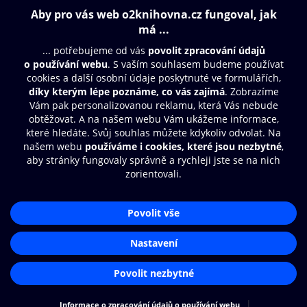
Obsah ke stažení
Moje O2 Knihovna
Další zábava
© O2 Czech Republic a.s.
Nákupní řád
Přístupnost
Aplikace O2 Knihovna
Zásady zpracování osobních údajů
Čti a poslouchej své e-knihy a
Cookies
audioknihy rychleji a pohodlněji.
Nastavení cookies
STÁHNOUT