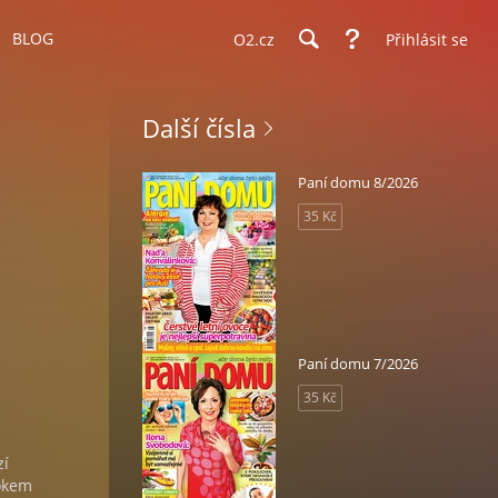
BLOG
O2.cz
Přihlásit se
Další čísla
Paní domu 8/2026
35 Kč
Paní domu 7/2026
35 Kč
zí
rokem