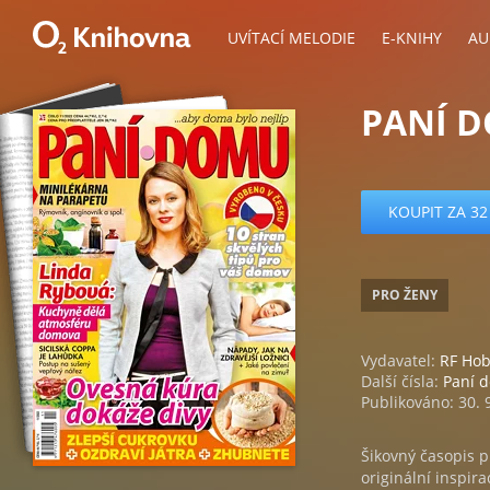
UVÍTACÍ MELODIE
E-KNIHY
AU
PANÍ D
KOUPIT ZA 32
PRO ŽENY
Vydavatel:
RF Ho
Další čísla:
Paní 
Publikováno: 30. 
Šikovný časopis p
originální inspir