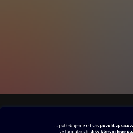
Obsah ke stažení
Moje O2 Knih
Uvítací melodie
Přihlásit se
Aplikace a hry
E-knihy
Dárkový poukaz
SMS/MMS Info