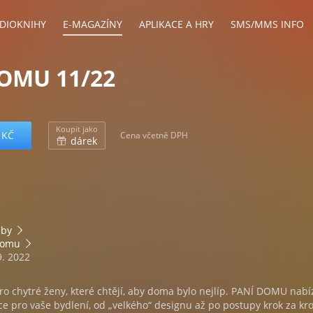
DIOKNIHY
E-MAGAZÍNY
APLIKACE A HRY
SMS/MMS INFO
OMU 11/22
Koupit jako
 KČ
Cena včetně DPH
dárek
bby
domu
9. 2022
ro chytré ženy, které chtějí, aby doma bylo nejlíp. PANÍ DOMU nabí
ace pro vaše bydlení, od „velkého“ designu až po postupy krok za k