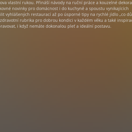
va vlastní rukou. Přináší návody na ruční práce a kouzelné dekor
kovné novinky pro domácnost i do kuchyně a spoustu vynikajících
lit vyhlášených restaurací až po úsporné tipy na rychlé jídlo „co d
 zdravotní rubrika pro dobrou kondici v každém věku a také inspirac
upravovat, i když nemáte dokonalou pleť a ideální postavu.