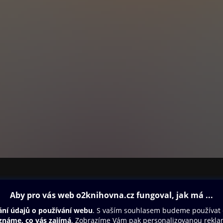
ovna
Další zábava
Oneplay
Oneplay Originály