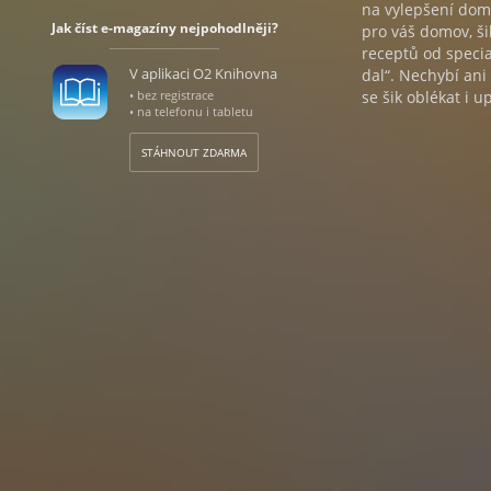
na vylepšení domo
Jak číst e-magazíny nejpohodlněji?
pro váš domov, ši
receptů od specia
V aplikaci O2 Knihovna
dal“. Nechybí ani
• bez registrace
se šik oblékat i 
• na telefonu i tabletu
STÁHNOUT ZDARMA