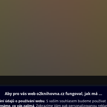
ovna
Další zábava
Oneplay
Oneplay Originály