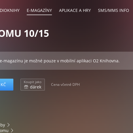
DIOKNIHY
E-MAGAZÍNY
APLIKACE A HRY
SMS/MMS INFO
OMU 10/15
 e-magazínu je možné pouze v mobilní aplikaci O2 Knihovna.
Koupit jako
 KČ
Cena včetně DPH
dárek
bby
domu