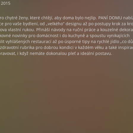
. 2015
ro chytré ženy, které chtějí, aby doma bylo nejlíp. PANÍ DOMU nabí
ace pro vaše bydlení, od „velkého“ designu až po postupy krok za k
va vlastní rukou. Přináší návody na ruční práce a kouzelné dekor
kovné novinky pro domácnost i do kuchyně a spoustu vynikajících
lit vyhlášených restaurací až po úsporné tipy na rychlé jídlo „co d
 zdravotní rubrika pro dobrou kondici v každém věku a také inspirac
upravovat, i když nemáte dokonalou pleť a ideální postavu.