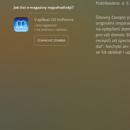
Publikováno: 4. 9
Jak číst e-magazíny nejpohodlněji?
Šikovný časopis p
V aplikaci O2 Knihovna
originální inspir
• bez registrace
na vylepšení domo
• na telefonu i tabletu
pro váš domov, ši
receptů od specia
STÁHNOUT ZDARMA
dal“. Nechybí ani
se šik oblékat i 