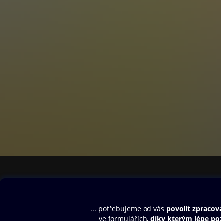
Obsah ke stažení
Moje O2 Knih
Uvítací melodie
Přihlásit se
Aplikace a hry
E-knihy
Dárkový poukaz
SMS/MMS Info