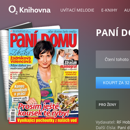
UVÍTACÍ MELODIE
E-KNIHY
AU
PANÍ D
Čtení tohoto
KOUPIT ZA 32
PRO ŽENY
Vydavatel:
RF Ho
Další čísla:
Paní 