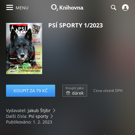
MENU
PSÍ SPORTY 1/2023
Koupit jako
KOUPIT ZA 79 KČ
Cena včetně DPH
dárek
Vydavatel:
Jakub Štýbr
Další čísla:
Psí sporty
Publikováno: 1. 2. 2023