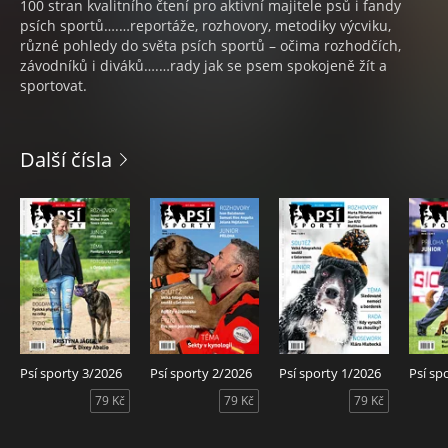
100 stran kvalitního čtení pro aktivní majitele psů i fandy
psích sportů….…reportáže, rozhovory, metodiky výcviku,
různé pohledy do světa psích sportů – očima rozhodčích,
závodníků i diváků….…rady jak se psem spokojeně žít a
sportovat.
Další čísla
Psí sporty 3/2026
Psí sporty 2/2026
Psí sporty 1/2026
Psí sp
79 Kč
79 Kč
79 Kč