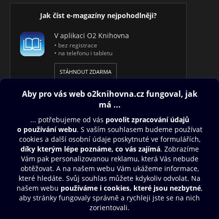
Jak číst e-magazíny nejpohodlněji?
V aplikaci O2 Knihovna
• bez registrace
• na telefonu i tabletu
STÁHNOUT ZDARMA
Obsah ke stažení
Moje O2 Knihovna
Další zábava
© O2 Czech Republic a.s.