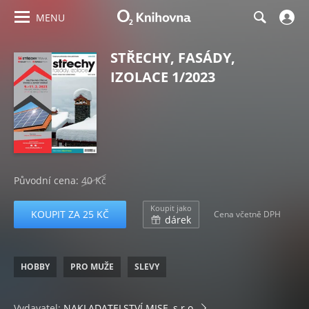
MENU
STŘECHY, FASÁDY,
IZOLACE 1/2023
Původní cena:
40 Kč
Koupit jako
KOUPIT ZA 25 KČ
Cena včetně DPH
dárek
HOBBY
PRO MUŽE
SLEVY
Vydavatel:
NAKLADATELSTVÍ MISE, s.r.o.