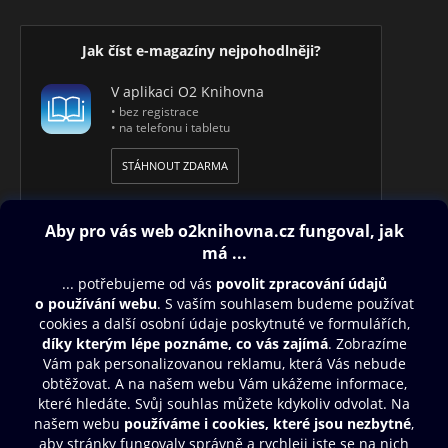
Jak číst e-magazíny nejpohodlněji?
V aplikaci O2 Knihovna
• bez registrace
• na telefonu i tabletu
STÁHNOUT ZDARMA
Obsah ke stažení
Moje O2 Knihovna
Další zábava
© O2 Czech Republic a.s.