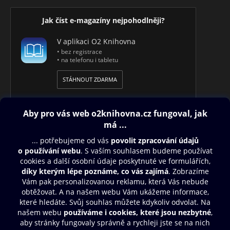
Jak číst e-magazíny nejpohodlněji?
V aplikaci O2 Knihovna
• bez registrace
• na telefonu i tabletu
STÁHNOUT ZDARMA
Obsah ke stažení
Moje O2 Knihovna
Další zábava
© O2 Czech Republic a.s.