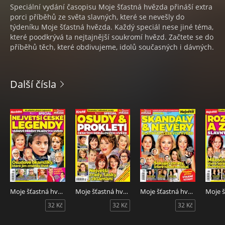
Speciální vydání časopisu Moje šťastná hvězda přináší extra
porci příběhů ze světa slavných, které se nevešly do
týdeníku Moje šťastná hvězda. Každý speciál nese jiné téma,
které poodkrývá ta nejtajnější soukromí hvězd. Začtete se do
příběhů těch, které obdivujeme, idolů současných i dávných.
Další čísla
Moje šťastná hvězda - Speciál 1/2026
Moje šťastná hvězda - Speciál 3/2025
Moje šťastná hvězda - Speciál 2/2025
32 Kč
32 Kč
32 Kč