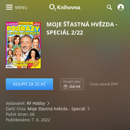
MENU
MOJE ŠŤASTNÁ HVĚZDA -
SPECIÁL 2/22
Koupit jako
KOUPIT ZA 25 KČ
Cena včetně DPH
dárek
Vydavatel:
RF Hobby
Další čísla:
Moje šťastná hvězda - Speciál
Počet stran: 68
Publikováno: 7. 6. 2022