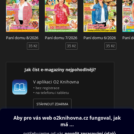
Paní domu 8/2026
Paní domu 7/2026
Paní domu 6/2026
Paní 
35 Kč
35 Kč
35 Kč
Jak číst e-magazíny nejpohodlněji?
V aplikaci O2 Knihovna
• bez registrace
• na telefonu i tabletu
STÁHNOUT ZDARMA