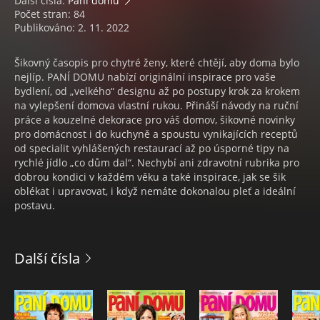
Další čísla:
Paní domu
Počet stran: 84
Publikováno: 2. 11. 2022
Šikovný časopis pro chytré ženy, které chtějí, aby doma bylo
nejlíp. PANÍ DOMU nabízí originální inspirace pro vaše
bydlení, od „velkého“ designu až po postupy krok za krokem
na vylepšení domova vlastní rukou. Přináší návody na ruční
práce a kouzelné dekorace pro váš domov, šikovné novinky
pro domácnost i do kuchyně a spoustu vynikajících receptů
od specialit vyhlášených restaurací až po úsporné tipy na
rychlé jídlo „co dům dal“. Nechybí ani zdravotní rubrika pro
dobrou kondici v každém věku a také inspirace, jak se šik
oblékat i upravovat, i když nemáte dokonalou pleť a ideální
postavu.
Další čísla