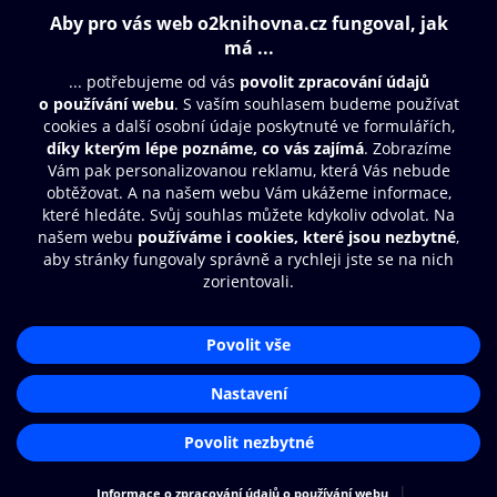
Obsah ke stažení
Moje O2 Knihovna
Další zábava
© O2 Czech Republic a.s.
Nákupní řád
Přístupnost
Aplikace O2 Knihovna
Zásady zpracování osobních údajů
Čti a poslouchej své e-knihy a
Cookies
audioknihy rychleji a pohodlněji.
Nastavení cookies
STÁHNOUT