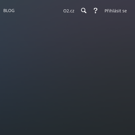
BLOG
O2.cz
Přihlásit se