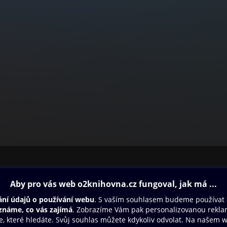
ovna
Další zábava
Oneplay
Oneplay Originály
Sport