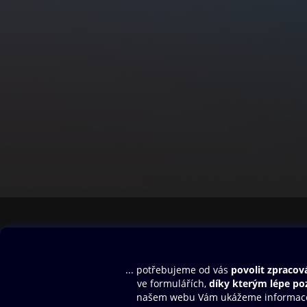
Obsah ke stažení
Moje O2 Knih
Uvítací melodie
Přihlásit se
Aplikace a hry
E-knihy
Dárkový poukaz
SMS/MMS Info
Audioknihy
Nápověda
Blog