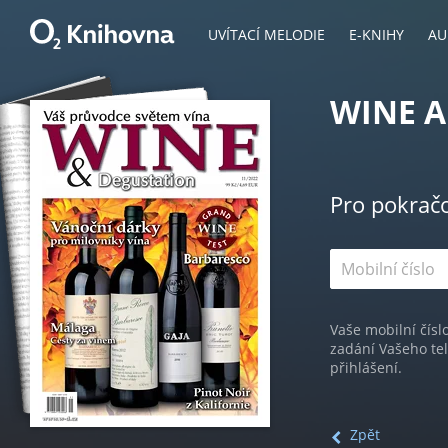
UVÍTACÍ MELODIE
E-KNIHY
AU
WINE 
Pro pokrač
Vaše mobilní čísl
zadání Vašeho te
přihlášení.
Zpět