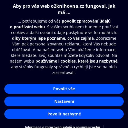
Obsah ke stažení
Moje O2 Knihovna
Další zábava
© O2 Czech Republic a.s.
Nákupní řád
Přístupnost
Aplikace O2 Knihovna
Zásady zpracování osobních údajů
Čti a poslouchej své e-knihy a
Cookies
audioknihy rychleji a pohodlněji.
Nastavení cookies
STÁHNOUT