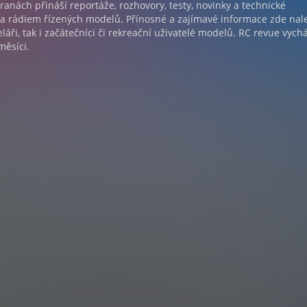
ranách přináší reportáže, rozhovory, testy, novinky a technické
ta rádiem řízených modelů. Přínosné a zajímavé informace zde na
láři, tak i začátečníci či rekreační uživatelé modelů. RC revue vychá
měsíci.