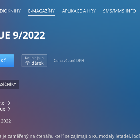
DIOKNIHY
E-MAGAZÍNY
APLIKACE A HRY
SMS/MMS INFO
UE 9/2022
Koupit jako
 KČ
Cena včetně DPH
dárek
SÍČNÍKY
.o.
vue
. 2022
 je zaměřený na čtenáře, kteří se zajímají o RC modely letadel, lodí