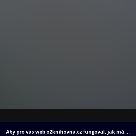
ovna
Další zábava