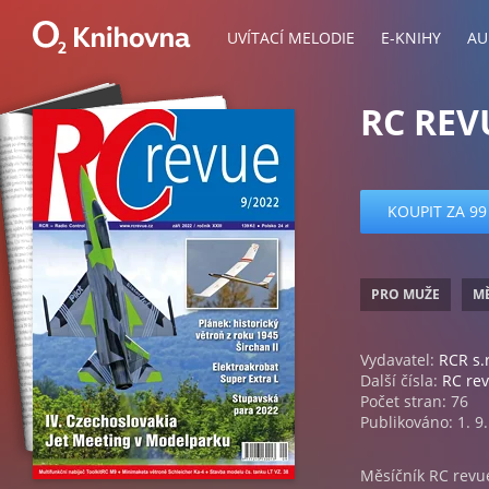
UVÍTACÍ MELODIE
E-KNIHY
AU
RC REV
KOUPIT ZA 99
PRO MUŽE
MĚ
Vydavatel:
RCR s.r
Další čísla:
RC re
Počet stran: 76
Publikováno: 1. 9
Měsíčník RC revue