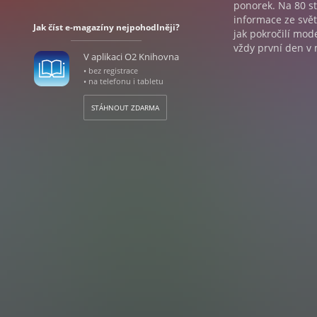
ponorek. Na 80 st
informace ze svě
Jak číst e-magazíny nejpohodlněji?
jak pokročilí mode
vždy první den v 
V aplikaci O2 Knihovna
• bez registrace
• na telefonu i tabletu
STÁHNOUT ZDARMA