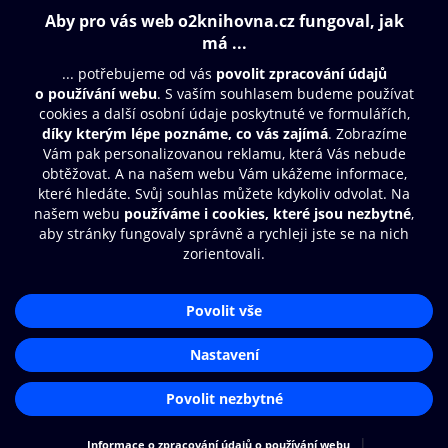
Obsah ke stažení
Moje O2 Knihovna
Další zábava
© O2 Czech Republic a.s.
Nákupní řád
Přístupnost
Aplikace O2 Knihovna
Zásady zpracování osobních údajů
Čti a poslouchej své e-knihy a
Cookies
audioknihy rychleji a pohodlněji.
Nastavení cookies
STÁHNOUT