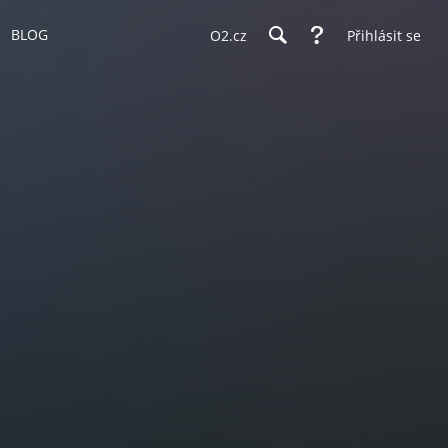
BLOG
O2.cz
Přihlásit se