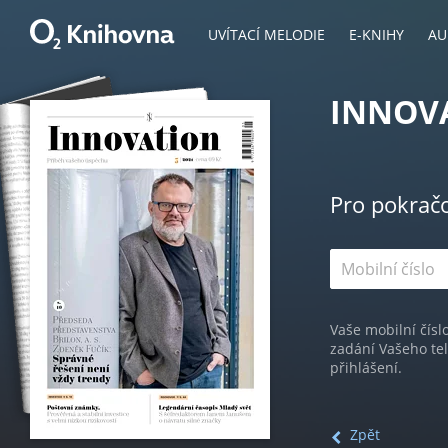
UVÍTACÍ MELODIE
E-KNIHY
AU
INNOVA
Pro pokrač
Vaše mobilní čísl
zadání Vašeho te
přihlášení.
Zpět