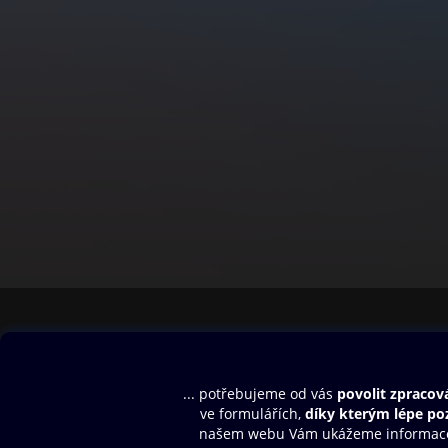
Obsah ke stažení
Moje O2 Knih
Uvítací melodie
Přihlásit se
Aplikace a hry
E-knihy
Dárkový poukaz
SMS/MMS Info
Audioknihy
Nápověda
Blog