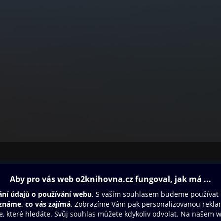
ovna
Další zábava
Oneplay
Oneplay Originály
Sport