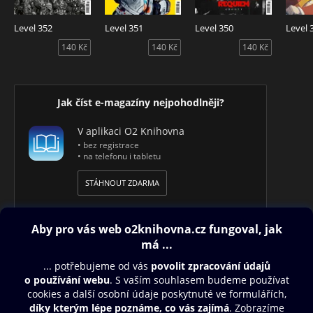
Level 352
Level 351
Level 350
Level 
140 Kč
140 Kč
140 Kč
Jak číst e-magazíny nejpohodlněji?
V aplikaci O2 Knihovna
• bez registrace
• na telefonu i tabletu
STÁHNOUT ZDARMA
Obsah ke stažení
Moje O2 Knihovna