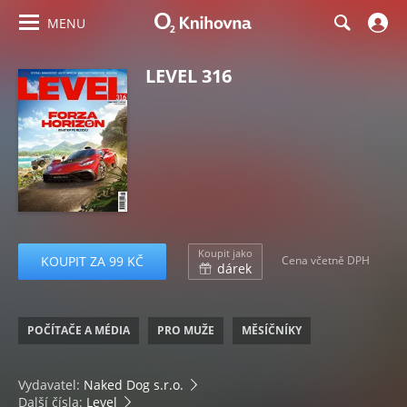
MENU
LEVEL 316
Koupit jako
KOUPIT ZA 99 KČ
Cena včetně DPH
dárek
POČÍTAČE A MÉDIA
PRO MUŽE
MĚSÍČNÍKY
Vydavatel:
Naked Dog s.r.o.
Další čísla:
Level