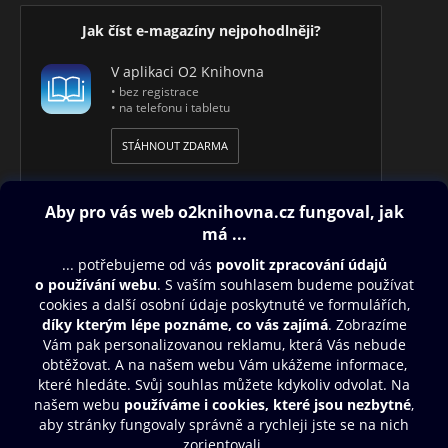
Jak číst e-magazíny nejpohodlněji?
V aplikaci O2 Knihovna
• bez registrace
• na telefonu i tabletu
STÁHNOUT ZDARMA
Obsah ke stažení
Moje O2 Knihovna
Další zábava
© O2 Czech Republic a.s.