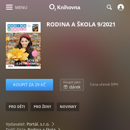
MENU
RODINA A ŠKOLA 9/2021
Koupit jako
KOUPIT ZA 29 KČ
Cena včetně DPH
dárek
PRO DĚTI
PRO ŽENY
NOVINKY
Vydavatel:
Portál, s.r.o.
Další čísla:
Rodina a škola