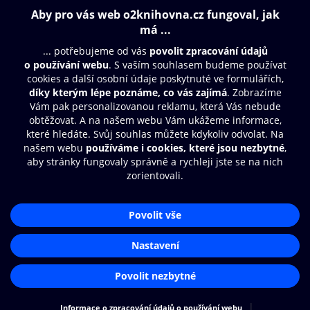
Obsah ke stažení
Moje O2 Knihovna
Další zábava
© O2 Czech Republic a.s.
Nákupní řád
Přístupnost
Aplikace O2 Knihovna
Zásady zpracování osobních údajů
Čti a poslouchej své e-knihy a
Cookies
audioknihy rychleji a pohodlněji.
Nastavení cookies
STÁHNOUT