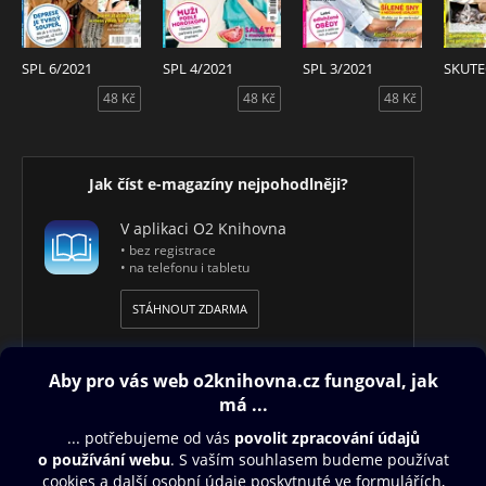
SPL 6/2021
SPL 4/2021
SPL 3/2021
48 Kč
48 Kč
48 Kč
Jak číst e-magazíny nejpohodlněji?
V aplikaci O2 Knihovna
• bez registrace
• na telefonu i tabletu
STÁHNOUT ZDARMA
Obsah ke stažení