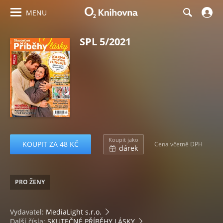
MENU
SPL 5/2021
Koupit jako
KOUPIT ZA 48 KČ
Cena včetně DPH
dárek
PRO ŽENY
Vydavatel:
MediaLight s.r.o.
Další čísla:
SKUTEČNÉ PŘÍBĚHY LÁSKY