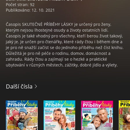
Počet stran: 92
Publikováno: 12. 10. 2021
Časopis SKUTEČNÉ PŘÍBĚHY LÁSKY je určený pro ženy,
kterým nejsou lhostejné osudy a životy ostatních lidí.
Časopis je také vhodný pro všechny, kteří berou život takový,
jaký je. Je určen pro čtenářky, které rády čtou i během dne a
je pro ně snažší začíst se do jednoho příběhu než číst knihu.
Důležitá je pro ně péče o rodinu, domov, domácnost a
zahradu. Rády čtou a zajímají se o hezké a praktické
ubytování v různých městech, zážitky, dobré jídlo a výlety.
Další čísla