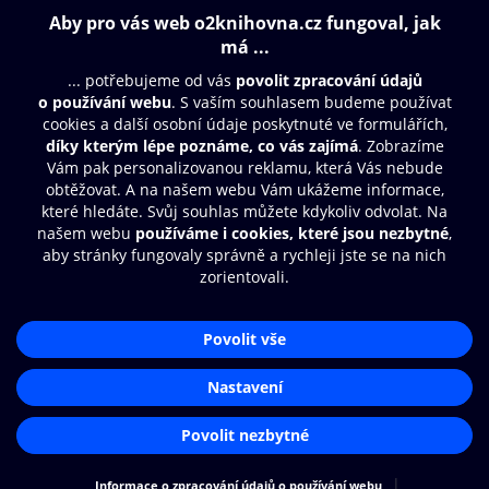
Obsah ke stažení
Moje O2 Knihovna
Další zábava
© O2 Czech Republic a.s.
Nákupní řád
Přístupnost
Aplikace O2 Knihovna
Zásady zpracování osobních údajů
Čti a poslouchej své e-knihy a
Cookies
audioknihy rychleji a pohodlněji.
Nastavení cookies
STÁHNOUT