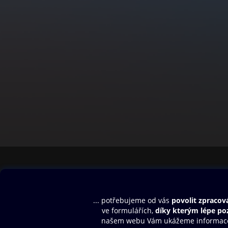
Obsah ke stažení
Moje O2 Knih
Uvítací melodie
Přihlásit se
Aplikace a hry
E-knihy
Dárkový poukaz
SMS/MMS Info
Audioknihy
Nápověda
Blog