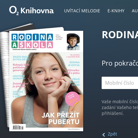
UVÍTACÍ MELODIE
E-KNIHY
AU
RODINA
Pro pokrač
Vaše mobilní čísl
zadání Vašeho te
přihlášení.
Zpět