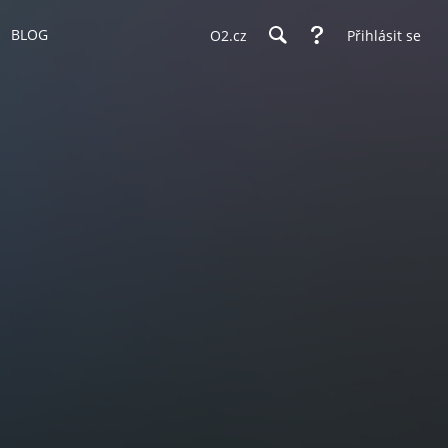
BLOG
O2.cz
Přihlásit se