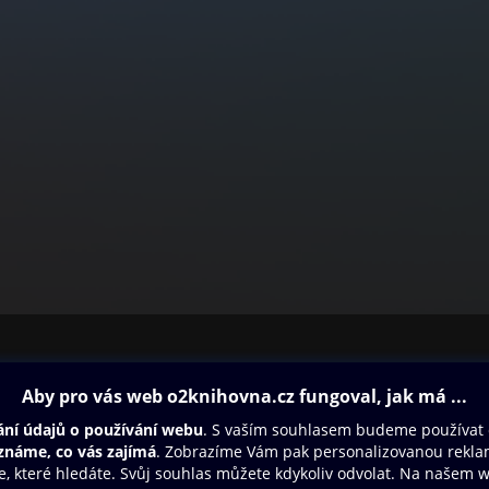
ovna
Další zábava
Oneplay
Oneplay Originály
Sport