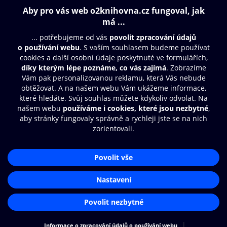
Obsah ke stažení
Moje O2 Knihovna
Další zábava
© O2 Czech Republic a.s.
Nákupní řád
Přístupnost
Aplikace O2 Knihovna
Zásady zpracování osobních údajů
Čti a poslouchej své e-knihy a
Cookies
audioknihy rychleji a pohodlněji.
Nastavení cookies
STÁHNOUT