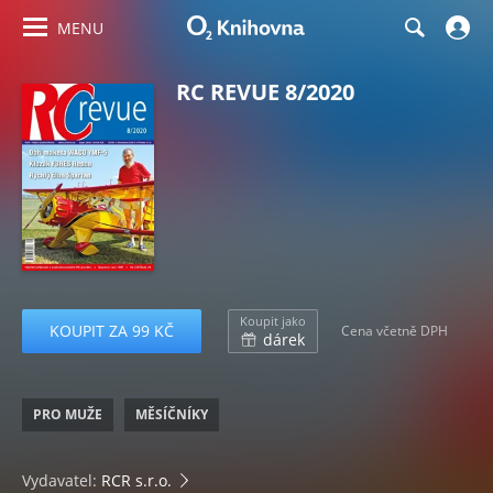
MENU
RC REVUE 8/2020
Koupit jako
KOUPIT ZA 99 KČ
Cena včetně DPH
dárek
PRO MUŽE
MĚSÍČNÍKY
Vydavatel:
RCR s.r.o.