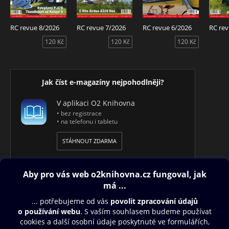
RC revue 8/2026
RC revue 7/2026
RC revue 6/2026
RC rev
120 Kč
120 Kč
120 Kč
Jak číst e-magazíny nejpohodlněji?
V aplikaci O2 Knihovna
• bez registrace
• na telefonu i tabletu
STÁHNOUT ZDARMA
Obsah ke stažení
Moje O2 Knihovna