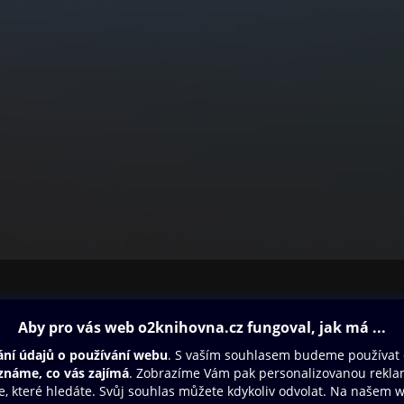
ovna
Další zábava
Oneplay
Oneplay Originály
Sport