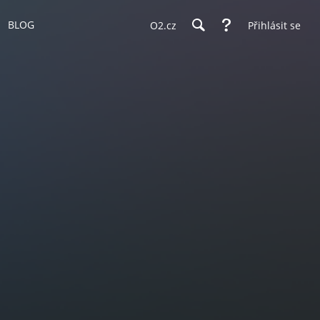
BLOG
O2.cz
Přihlásit se