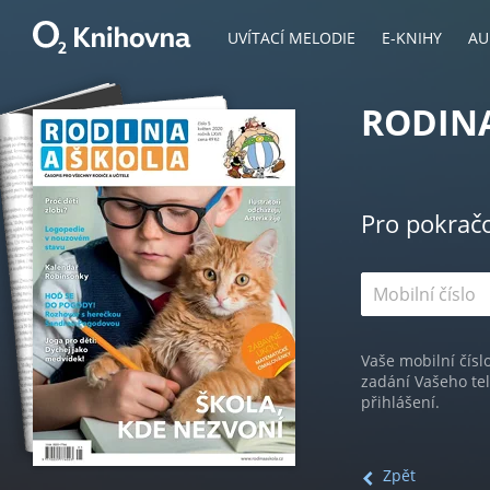
UVÍTACÍ MELODIE
E-KNIHY
AU
RODINA
Pro pokrač
Vaše mobilní čísl
zadání Vašeho te
přihlášení.
Zpět