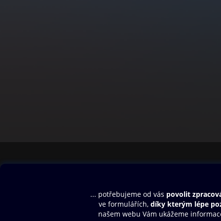
Obsah ke stažení
Moje O2 Knih
Uvítací melodie
Přihlásit se
Aplikace a hry
E-knihy
Dárkový poukaz
SMS/MMS Info
Audioknihy
Nápověda
Blog