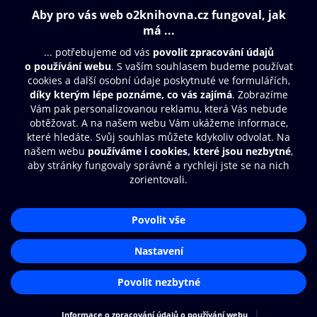
Obsah ke stažení
Moje O2 Knihovna
Další zábava
© O2 Czech Republic a.s.
Nákupní řád
Přístupnost
Aplikace O2 Knihovna
Zásady zpracování osobních údajů
Čti a poslouchej své e-knihy a
Cookies
audioknihy rychleji a pohodlněji.
Nastavení cookies
STÁHNOUT