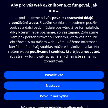
Obsah ke stažení
Moje O2 Knihovna
Další zábava
© O2 Czech Republic a.s.
Nákupní řád
Přístupnost
Aplikace O2 Knihovna
Zásady zpracování osobních údajů
Čti a poslouchej své e-knihy a
Cookies
audioknihy rychleji a pohodlněji.
Nastavení cookies
STÁHNOUT