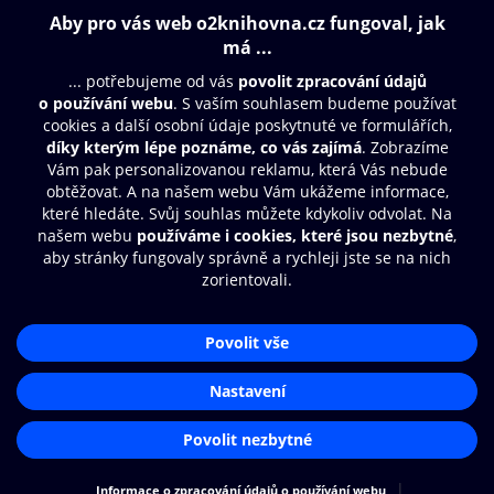
Obsah ke stažení
Moje O2 Knihovna
Další zábava
© O2 Czech Republic a.s.
Nákupní řád
Přístupnost
Aplikace O2 Knihovna
Zásady zpracování osobních údajů
Čti a poslouchej své e-knihy a
Cookies
audioknihy rychleji a pohodlněji.
Nastavení cookies
STÁHNOUT