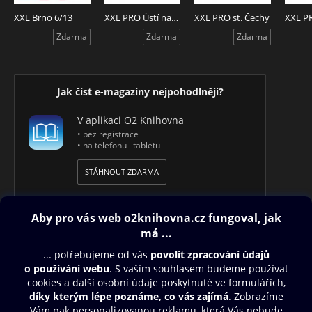
XXL Brno 6/13
XXL PRO Ústí nad Labem
XXL PRO st. Čechy
Zdarma
Zdarma
Zdarma
Jak číst e-magazíny nejpohodlněji?
V aplikaci O2 Knihovna
• bez registrace
• na telefonu i tabletu
STÁHNOUT ZDARMA
Obsah ke stažení
Moje O2 Knihovna