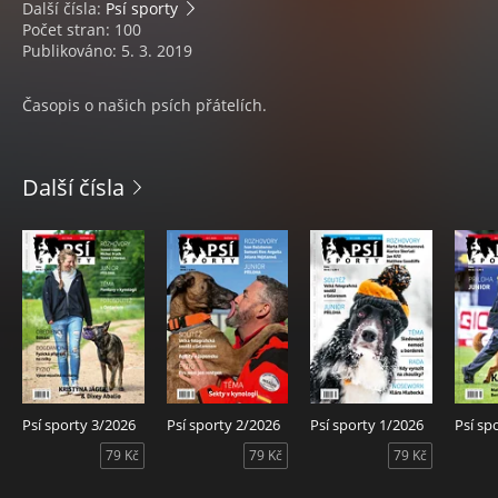
Další čísla:
Psí sporty
Počet stran: 100
Publikováno: 5. 3. 2019
Časopis o našich psích přátelích.
Další čísla
Psí sporty 3/2026
Psí sporty 2/2026
Psí sporty 1/2026
Psí sp
79 Kč
79 Kč
79 Kč