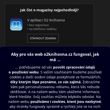
Jak číst e-magazíny nejpohodlněji?
V aplikaci O2 Knihovna
• bez registrace
• na telefonu i tabletu
STÁHNOUT ZDARMA
Obsah ke stažení
Moje O2 Knihovna
Další zábava
© O2 Czech Republic a.s.