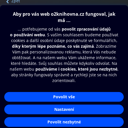
Zpět
Obsah ke stažení
Moje O2 Knihovna
Další zábava
© O2 Czech Republic a.s.
Nákupní řád
Přístupnost
Aplikace O2 Knihovna
Zásady zpracování osobních údajů
Čti a poslouchej své e-knihy a
Cookies
audioknihy rychleji a pohodlněji.
Nastavení cookies