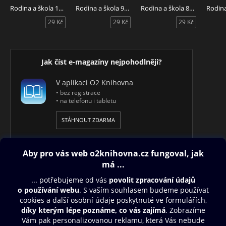
Rodina a škola 10/2023
Rodina a škola 9/2023
Rodina a škola 8/2023
29 Kč
29 Kč
29 Kč
Jak číst e-magazíny nejpohodlněji?
V aplikaci O2 Knihovna
• bez registrace
• na telefonu i tabletu
STÁHNOUT ZDARMA
Obsah ke stažení
Moje O2 Knihovna
Další zábava